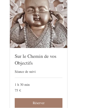
Sur le Chemin de vos
Objectifs
Séance de suivi
1 h 30 min
75
75 €
euros
Réserver