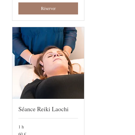
Réserver
Séance Reiki Laochi
1 h
60
60 €