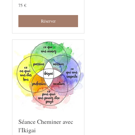
75
75 €
euros
Réserver
Séance Cheminer avec
l'Ikigai