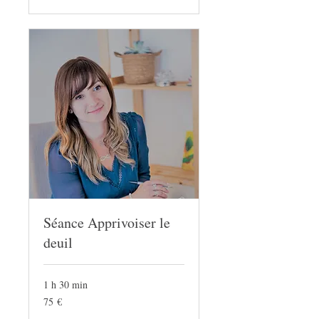
Séance Apprivoiser le
deuil
1 h 30 min
75
75 €
euros