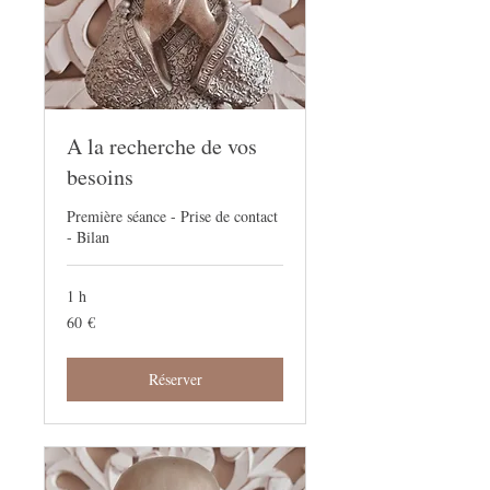
A la recherche de vos
besoins
Première séance - Prise de contact
- Bilan
1 h
60
60 €
euros
Réserver