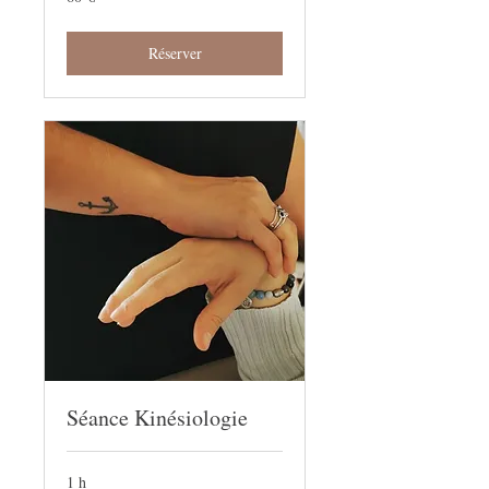
euros
Réserver
Séance Kinésiologie
1 h