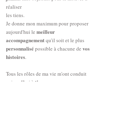
réaliser
les tiens.
Je donne mon maximum pour proposer
meilleur
aujourd'hui le
accompagnement
qu'il soit et le plus
personnalisé
vos
possible à chacune de
histoires
.
Tous les rôles de ma vie m'ont conduit
t'accompagner avec
aujourd'hui à
authenticité
,
avec mon vécu, mes connaissances et
mes apprentissages.
Et si je suis celle dont tu as besoin pour
accompagner un tournant important de